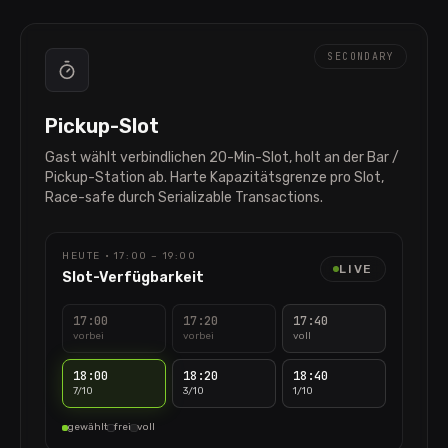
SECONDARY
Pickup-Slot
Gast wählt verbindlichen 20-Min-Slot, holt an der Bar /
Pickup-Station ab. Harte Kapazitätsgrenze pro Slot,
Race-safe durch Serializable Transactions.
HEUTE · 17:00 – 19:00
LIVE
Slot-Verfügbarkeit
17:00
17:20
17:40
vorbei
vorbei
voll
18:00
18:20
18:40
7/10
3/10
1/10
gewählt
frei
voll