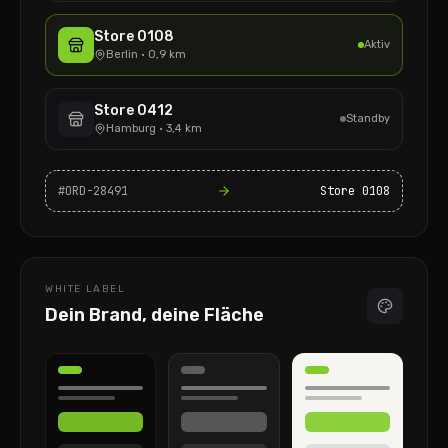
Store 0108
Aktiv
Berlin
·
0,9 km
Store 0412
Standby
Hamburg
·
3,4 km
#ORD-28491
Store 0108
WHITE LABEL
Dein Brand, deine Fläche