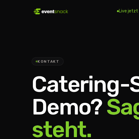
Live jetzt
KONTAKT
Catering-
Demo?
Sag
steht.