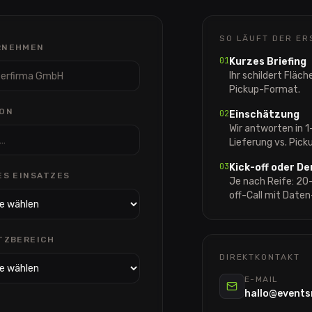
SO LÄUFT DER ER
RNEHMEN
01
Kurzes Briefing
Ihr schildert Fläc
Pickup-Format.
ON
02
Einschätzung
Wir antworten in 
Lieferung vs. Pick
03
Kick-off oder D
ES EINSATZES
Je nach Reife: 20-
off-Call mit Daten
TZBEREICH
DIREKTKONTAKT
E-MAIL
hallo@events