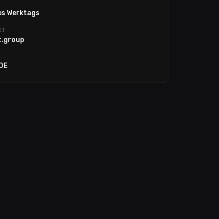
es Werktags
KT
t.group
 DE